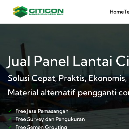
Home
T
Jual Panel Lantai C
Solusi Cepat, Praktis, Ekonomis
Material alternatif pengganti co
✓
Free Jasa Pemasangan
✓
Free Survey dan Pengukuran
✓
Free Semen Grouting