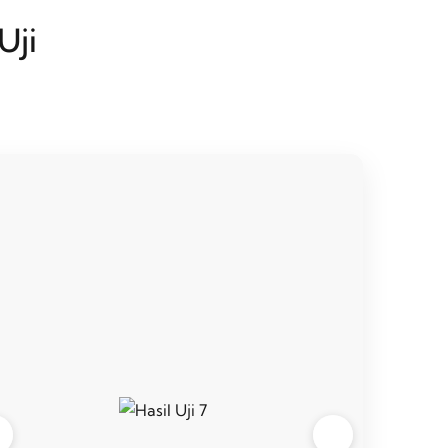
Uji
❮
❯