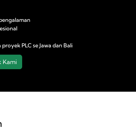
erpengalaman
esional
proyek PLC se Jawa dan Bali
k Kami
n