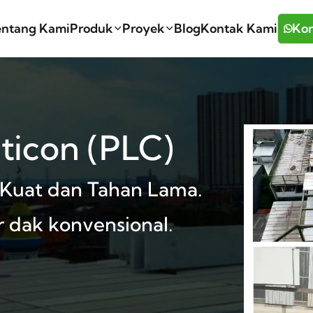
entang Kami
Produk
Proyek
Blog
Kontak Kami
Kon
iticon (PLC)
, Kuat dan Tahan Lama.
r dak konvensional.