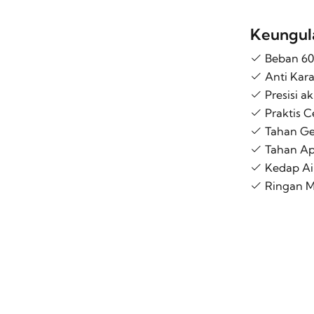
Keungula
Beban 60
Anti Karat
Presisi a
Praktis 
Tahan Ge
Tahan Api
Kedap Air
Ringan M