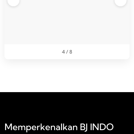
❮
❯
4 / 8
Memperkenalkan BJ INDO