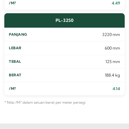
4.49
PL-3250
3220 mm
600 mm
125 mm
188.4 kg
4.14
* Nilai /M? dalam satuan berat per meter persegi