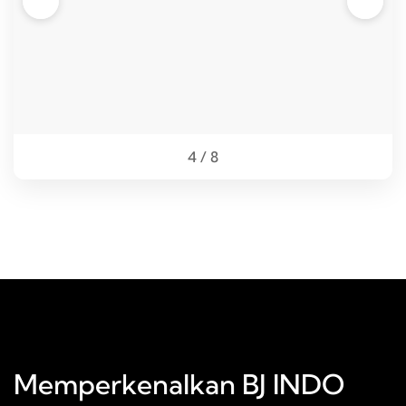
❮
❯
4 / 8
Memperkenalkan BJ INDO