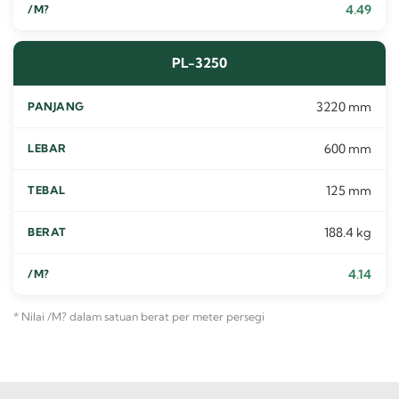
4.49
PL-3250
3220 mm
600 mm
125 mm
188.4 kg
4.14
* Nilai /M? dalam satuan berat per meter persegi